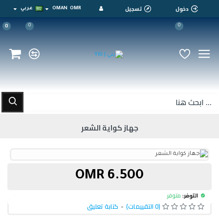
دخول
تسجيل
OMR
OMAN
عربي
0
0
0
جهاز كواية الشعر
6.500 OMR
التوفر:
متوفر
(0 التقييمات)
-
كتابة تعليق