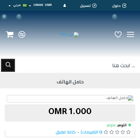
دخول
تسجيل
OMR
OMAN
عربي
0
0
0
حامل الهاتف
1.000 OMR
التوفر:
متوفر
(0 التقييمات)
-
كتابة تعليق