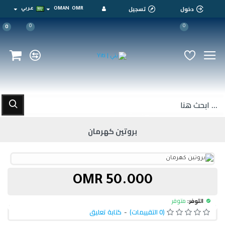
دخول
تسجيل
OMR
OMAN
عربي
0
0
0
بروتين كهرمان
50.000 OMR
التوفر:
متوفر
(0 التقييمات)
-
كتابة تعليق