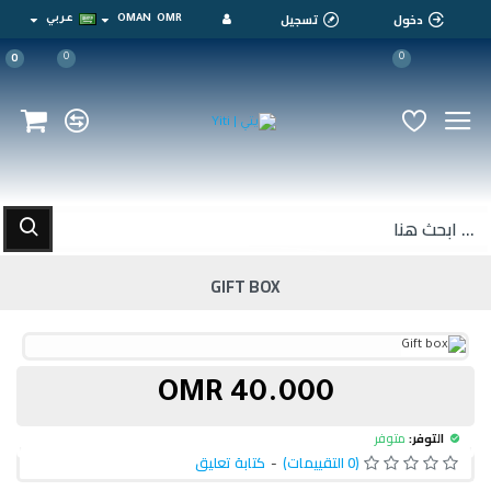
دخول
تسجيل
OMR
OMAN
عربي
0
0
0
GIFT BOX
40.000 OMR
التوفر:
متوفر
(0 التقييمات)
-
كتابة تعليق