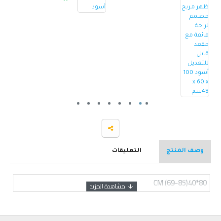
وصف المنتج
التعليقات
80*40(69-85) CM