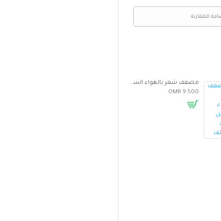
افة للمقارنة
مصفف شعر بالهواء الساخن متعدد الوظائف
غطاء واقي من الشمس للسيارة بتصميم مظلة
5.000 OMR
2.500 OMR
9.500 OMR