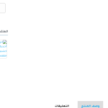
المنتج
خزانة أحذية مع مقعد مصنوع من الجلد -ابيض
كرسي ألعاب/مكتب مع مسند ظهر مريح مصمم لراحة فائقة مع مقعد قابل للتعديل أسود 100 x 60 x 48سم
15.000 OMR
32.000 OMR
وصف المنتج
التعليقات