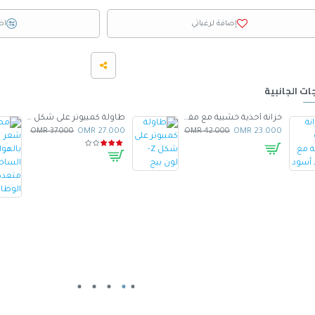
إضافة لرغباتي
اض
ات الجانبية
خزانة أحذية خشبية مع مقعد أسود
طاولة كمبيوتر على شكل Z- لون بيج
37.000 OMR
27.000 OMR
42.000 OMR
23.000 OMR