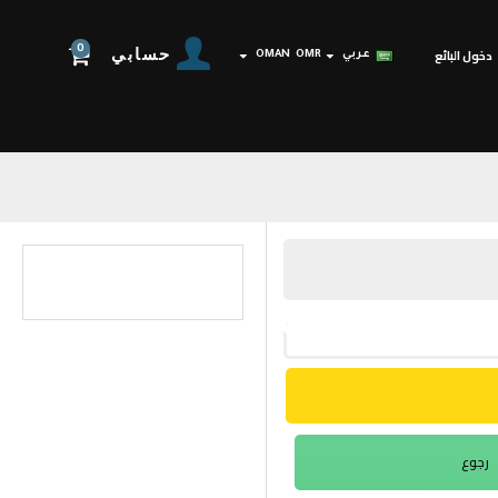
0
حسابي
دخول البائع
عربي
OMR
OMAN
رجوع