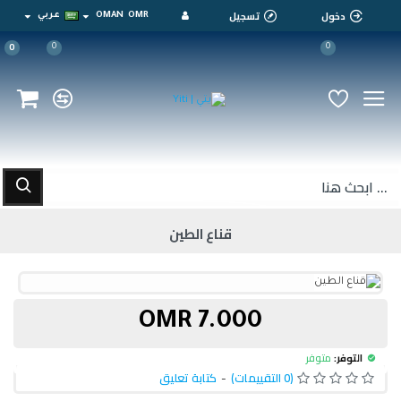
دخول
تسجيل
OMR
OMAN
عربي
0
0
0
قناع الطين
7.000 OMR
التوفر:
متوفر
(0 التقييمات)
-
كتابة تعليق