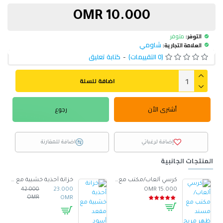
10.000 OMR
التوفر:
متوفر
شاومي
العلامة التجارية:
(0 التقييمات)
-
كتابة تعليق
اضافة للسلة
أشترى الأن
رجوع
إضافة لرغباتي
اضافة للمقارنة
المنتجات الجانبية
صنوع من الجلد -ابيض
كرسي ألعاب/مكتب مع مسند ظهر مريح مصمم لراحة فائقة مع مقعد قابل للتعديل أسود 100 x 60 x 48سم
خزانة أحذية خشبية مع مقعد أسود
42.000
23.000
15.000 OMR
OMR
OMR