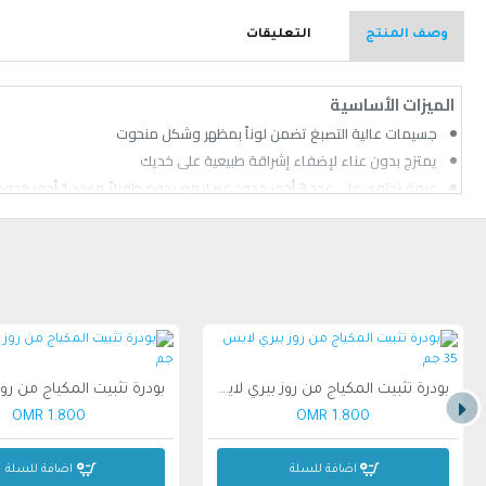
وصف المنتج
التعليقات
الميزات الأساسية
جسيمات عالية التصبغ تضمن لوناً بمظهر وشكل منحوت
يمتزج بدون عناء لإضفاء إشراقة طبيعية على خديك
عبوة تحتوي على عدد 3 أحمر خدود غير لامع يدوم طويلاً وعدد 1 أحمر خدود لامع/ هايلايتر
يمكن مزج الألوان مع الهايلايتر
تصميم مضغوط صغير يتناسب بسهولة مع حقيبتك اليومية
بودرة تثبيت المكياج من روز بيري لايس 35 جم
1.800 OMR
1.800 OMR
اضافة للسلة
اضافة للسلة