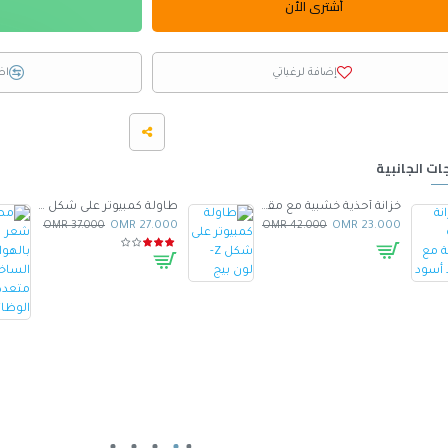
أشترى الأن
إضافة لرغباتي
اض
ات الجانبية
خزانة أحذية خشبية مع مقعد أسود
طاولة كمبيوتر على شكل Z- لون بيج
37.000 OMR
27.000 OMR
42.000 OMR
23.000 OMR