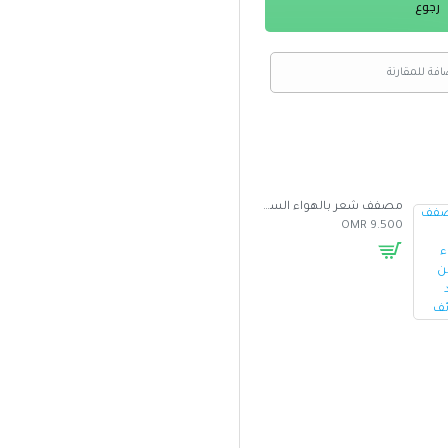
رجوع
افة للمقارنة
مصفف شعر بالهواء الساخن متعدد الوظائف
غطاء واقي من الشمس للسيارة بتصميم مظلة
5.000 OMR
2.500 OMR
9.500 OMR