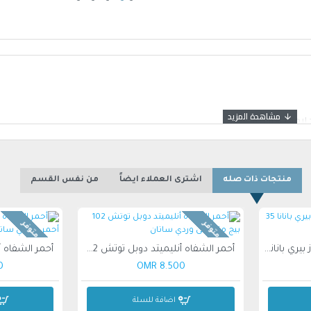
منتجات ذات صله
اشترى العملاء ايضاً
من نفس القسم
غير متوفر
غير متوفر
بودرة تثبيت المكياج من روز بيري بانانا 35 جم
أحمر الشفاه أنليميتد دوبل توتش 102 بيج مائل إلى وردي ساتان
MR
8.500 OMR
اضافة للسلة