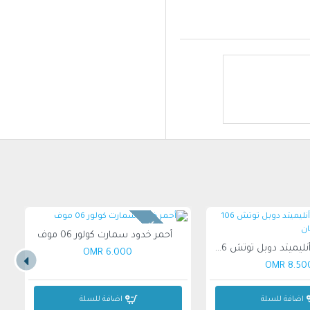
غير متوفر
أحمر خدود سمارت كولور 06 موف
أحمر الشفاه أنليميتد دوبل توتش 106 أحمر ياقوتي ساتان
6.000 OMR
8.500 O
اضافة للسلة
اضافة للسلة