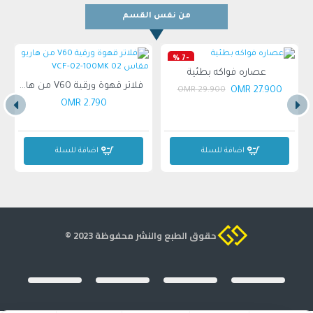
من نفس القسم
-7 %
عصاره فواكه بطئية
فلاتر قهوة ورقية V60 من هاريو مقاس 02 VCF-02-100MK
27.900 OMR
29.900 OMR
2.790 OMR
اضافة للسلة
اضافة للسلة
حقوق الطبع والنشر محفوظة 2023 ©