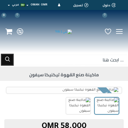
دخول
تسجيل
OMR
OMAN
عربي
0
0
0
ماكينة صنع القهوة تيكنيكا سيفون
غير متوفر
58.000 OMR