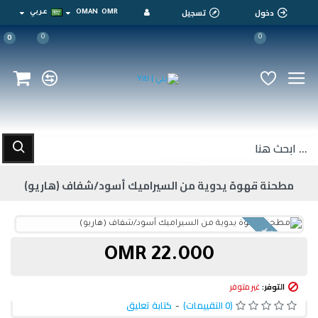
دخول
تسجيل
OMR
OMAN
عربي
0
0
0
مطحنة قهوة يدوية من السيراميك أسود/شفاف (هاريو)
غير متوفر
22.000 OMR
التوفر:
غير متوفر
(0 التقييمات)
-
كتابة تعليق