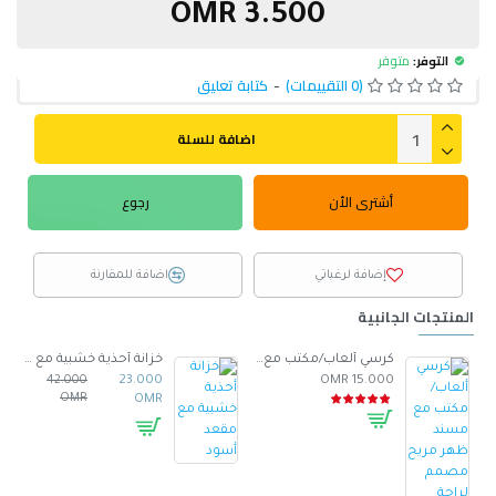
3.500 OMR
التوفر:
متوفر
(0 التقييمات)
-
كتابة تعليق
اضافة للسلة
أشترى الأن
رجوع
إضافة لرغباتي
اضافة للمقارنة
المنتجات الجانبية
صنوع من الجلد -ابيض
كرسي ألعاب/مكتب مع مسند ظهر مريح مصمم لراحة فائقة مع مقعد قابل للتعديل أسود 100 x 60 x 48سم
خزانة أحذية خشبية مع مقعد أسود
42.000
23.000
15.000 OMR
OMR
OMR