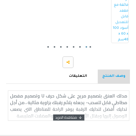
وصف المنتج
التعليقات
مدلك العنق بتصميم مريح على شكل حرف U وتصميم مفصل
مطاطي قابل للسحب- يجعله يلائم رقبتك بزاوية مثالية ، من أجل
تدليك أفضل لتدليك الرقبة يوفر الراحة للمناطق التي يصعب
الوصول إليها ويقلل الألم ويخفف التوتر والعضلات المتيبسة
تصميم القطب الكهربائي يستخدم رقعة علاج طبيعي ثلاثية
الأبعاد ذكية من الفولاذ المقاوم للصدأ ويمكن تطبيقها معًا