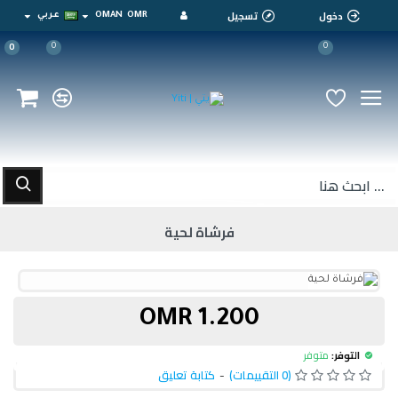
دخول
تسجيل
OMR
OMAN
عربي
0
0
0
فرشاة لحية
1.200 OMR
التوفر:
متوفر
(0 التقييمات)
-
كتابة تعليق