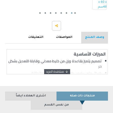
وصف المنتج
المواصفات
التعليقات
الميزات الأساسية
تصميم يتميز بقاعدة وزن من خليط معدني وقابلة للتعديل بشكل
حر
هيكل متين يضمن طول فترة الاستخدام والمتانة
مصبوب من مواد عالية الجودة لتجنب التقطيع حتى من خلال
الاستخدام لفترة طويلة
منتج مصمم بحرفية عالية التي تبرز مظهراً أنيقاً
منتجات ذات صله
اشترى العملاء ايضاً
من نفس القسم