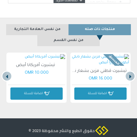
سروال بخصر مرن يمنحك مقاسًا مريحًا
اغسلها وفقًا لتعليمات ملصق العناية
تفاصيل العلامة التجارية الخاصة بوما
النموذج تقريبا. 188 سم ويرتدي مقاس M
منتجات ذات صله
من نفس العلامة التجارية
من نفس القسم
بالطلب المسبق
تيشيرت أمريكانا أبيض
تيشيرت قطني مزين بشعار نايكي آيكون فوتورا أبيض
10.000 OMR
16.000 OMR
اضافة للسلة
اضافة للسلة
حقوق الطبع والنشر محفوظة 2023 ©