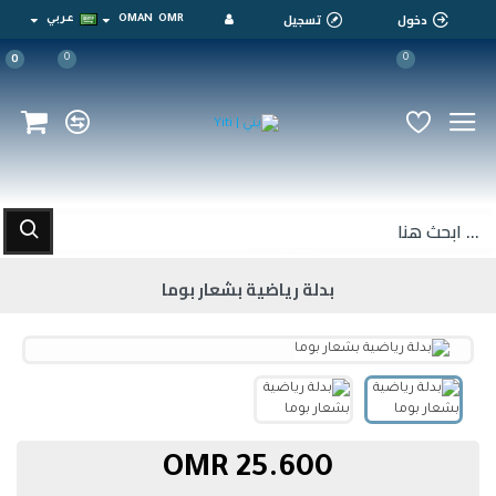
دخول
تسجيل
OMR
OMAN
عربي
0
0
0
بدلة رياضية بشعار بوما
25.600 OMR