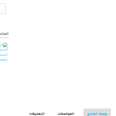
المنتج
خزانة أحذية مع مقعد مصنوع من الجلد -ابيض
كرسي ألعاب/مكتب مع مسند ظهر مريح مصمم لراحة فائقة مع مقعد قابل للتعديل أسود 100 x 60 x 48سم
15.000 OMR
32.000 OMR
وصف المنتج
المواصفات
التعليقات