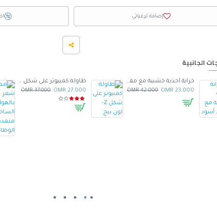
إضافة لرغباتي
اض
ات الجانبية
خزانة أحذية خشبية مع مقعد أسود
طاولة كمبيوتر على شكل Z- لون بيج
37.000 OMR
27.000 OMR
42.000 OMR
23.000 OMR