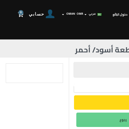
0
حسابي
دخول البائع
عربي
OMR
OMAN
رجوع