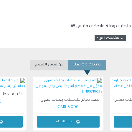
ل على وقت ممتع بعيداً عن الأجهزة الإلكترونية وتطوير المه
منتجات ذات صله
من نفس القسم
مجموعة من 3 دفاتر ملاحظات صحراوية مقاس A5 ، 30 صفحة مسطّرة لكل غطاء رقيق
طقم دفاتر ملاحظات بغلاف مقوّى مكوّن من 5 قطع أسود/أبيض رقم الموديل : LINB971803
MR
5.000 OMR
اضافة للسلة