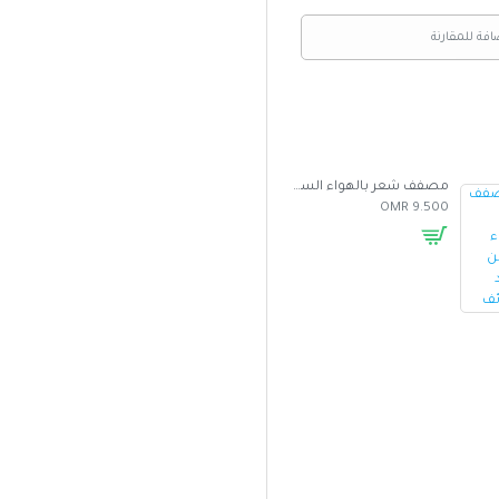
افة للمقارنة
مصفف شعر بالهواء الساخن متعدد الوظائف
غطاء واقي من الشمس للسيارة بتصميم مظلة
5.000 OMR
2.500 OMR
9.500 OMR