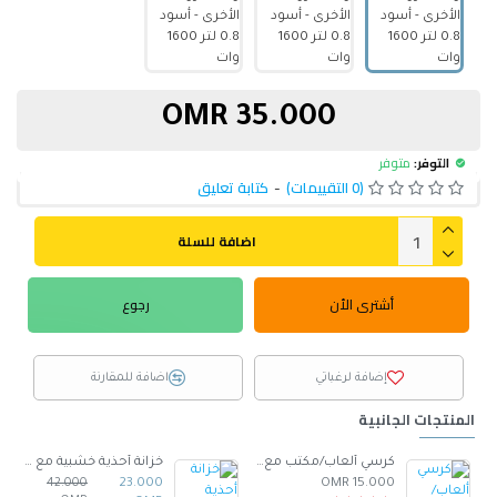
35.000 OMR
التوفر:
متوفر
(0 التقييمات)
-
كتابة تعليق
اضافة للسلة
أشترى الأن
رجوع
إضافة لرغباتي
اضافة للمقارنة
المنتجات الجانبية
صنوع من الجلد -ابيض
كرسي ألعاب/مكتب مع مسند ظهر مريح مصمم لراحة فائقة مع مقعد قابل للتعديل أسود 100 x 60 x 48سم
خزانة أحذية خشبية مع مقعد أسود
42.000
23.000
15.000 OMR