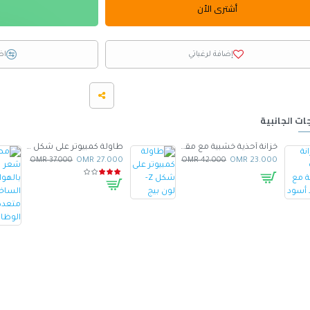
أشترى الأن
إضافة لرغباتي
اض
ات الجانبية
خزانة أحذية خشبية مع مقعد أسود
طاولة كمبيوتر على شكل Z- لون بيج
37.000 OMR
27.000 OMR
42.000 OMR
23.000 OMR