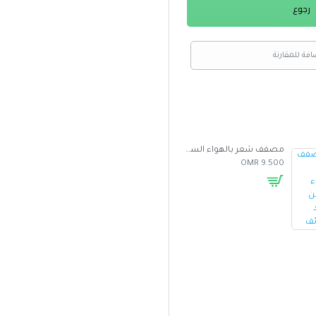
رجوع
افة للمقارنة
مصفف شعر بالهواء الساخن متعدد الوظائف
غطاء واقي من الشمس للسيارة بتصميم مظلة
5.000 OMR
2.500 OMR
9.500 OMR