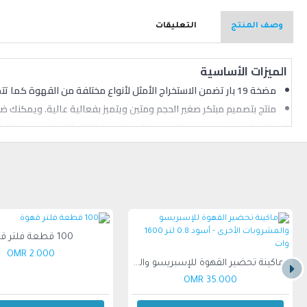
وصف المنتج
التعليقات
الميزات الأساسية
مضخة 19 بار تضمن الاستخراج الأمثل لأنواع مختلفة من القهوة كما تتميز بهيكل خارجي مصمم بدقة، ما يعزز الاستخدام المكثف
منتج بتصميم مبتكر صغير الحجم ومتين ويتميز بفعالية عالية. ويمكنك 
منتج يتميز بتصميم صغير الحجم ما يُسهل عملية التعبئة والصب، يمكنك 
100 قطعة فلتر قهوة
2.000 OMR
ماكينة تحضير القهوة للإسبريسو والمشروبات الأخرى - أسود 0.8 لتر 1600 وات
35.000 OMR