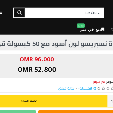
جديد
بيع في يتي
أسود مع 50 كبسولة قهوة 0.7 لتر 1255 وات
96.000 OMR
52.800 OMR
توفر:
غير متوفر
(0 التقييمات)
-
كتابة تعليق
اضافة للسلة