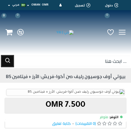
دخول
تسجيل
OMR
OMAN
عربي
0
0
0
بيوتي أوف جوسيون رليف صن أكوا-فريش: الأرز + فيتامين B5
7.500 OMR
التوفر:
متوفر
(0 التقييمات)
-
كتابة تعليق