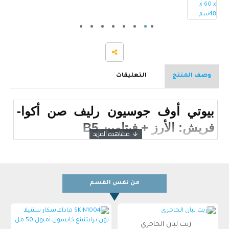
وصف المنتج
التعليقات
بيوتي أوف جوسيون رليف صن أكوا-
فريش: الأرز + فيتامين B5
من نفس القسم
زيت لبان الحاجري