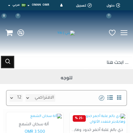
دخول
تسجيل
OMR
OMAN
عربي
0
0
0
للوجه
-25 %
آلة سخان الشمع
ذي بالم علبة أحمر خدود وهايلايتر متعدد الألوان
3.500 OMR