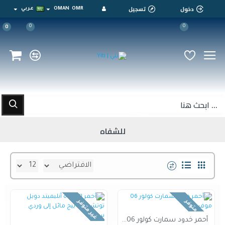
دخول
تسجيل
OMR
OMAN
عربي
0
0
0
للشفاه
غير متوفر
غير متوفر
أحمر خدود سمارت كولور 06 موف